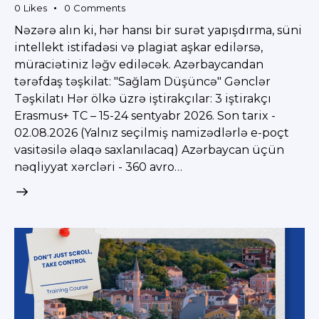
0
Likes
0
Comments
Nəzərə alın ki, hər hansı bir surət yapışdırma, süni
intellekt istifadəsi və plagiat aşkar edilərsə,
müraciətiniz ləğv ediləcək. Azərbaycandan
tərəfdaş təşkilat: "Sağlam Düşüncə" Gənclər
Təşkilatı Hər ölkə üzrə iştirakçılar: 3 iştirakçı
Erasmus+ TC – 15-24 sentyabr 2026. Son tarix -
02.08.2026 (Yalnız seçilmiş namizədlərlə e-poçt
vasitəsilə əlaqə saxlanılacaq) Azərbaycan üçün
nəqliyyat xərcləri - 360 avro…