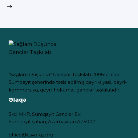
“Sağlam Düşüncə” Gənclər Təşkilatı 2006-cı ildə
Sumqayıt şəhərində təsis edilmiş qeyri-siyasi, qeyri-
kommersiya, qeyri-hökumət gənclər təşkilatıdır.
Əlaqə
5-ci MKR, Sumqayıt Gənclər Evi,
Sumqayıt şəhəri, Azərbaycan AZ5007
office@csyo-az.org