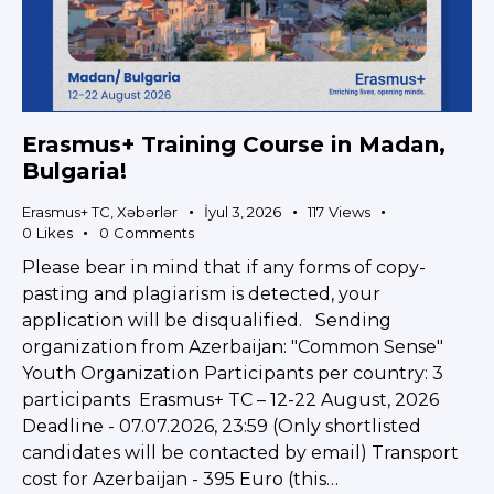
Erasmus+ Training Course in Madan,
Bulgaria!
Erasmus+ TC
,
Xəbərlər
İyul 3, 2026
117
Views
0
Likes
0
Comments
Please bear in mind that if any forms of copy-
pasting and plagiarism is detected, your
application will be disqualified. Sending
organization from Azerbaijan: "Common Sense"
Youth Organization Participants per country: 3
participants Erasmus+ TC – 12-22 August, 2026
Deadline - 07.07.2026, 23:59 (Only shortlisted
candidates will be contacted by email) Transport
cost for Azerbaijan - 395 Euro (this…