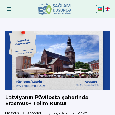
Latviyanın Pāvilosta şəhərində
Erasmus+ Təlim Kursu!
Erasmus+ TC
,
Xəbərlər
İyul 27, 2026
25
Views