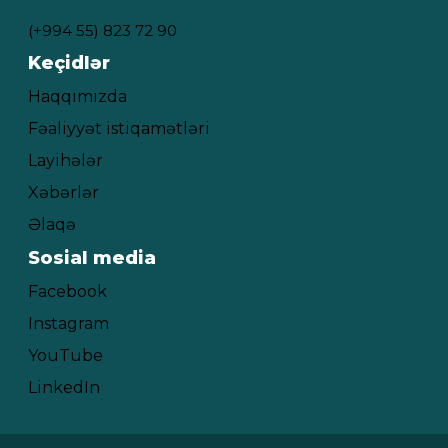
(+994 55) 823 72 90
Keçidlər
Haqqımızda
Fəaliyyət istiqamətləri
Layihələr
Xəbərlər
Əlaqə
Sosial media
Facebook
Instagram
YouTube
LinkedIn