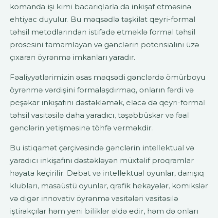
komanda işi kimi bacarıqlarla da inkişaf etməsinə
ehtiyac duyulur. Bu məqsədlə təşkilat qeyri-formal
təhsil metodlarından istifadə etməklə formal təhsil
prosesini tamamlayan və gənclərin potensialını üzə
çıxaran öyrənmə imkanları yaradır.
Fəaliyyətlərimizin əsas məqsədi gənclərdə ömürboyu
öyrənmə vərdişini formalaşdırmaq, onların fərdi və
peşəkar inkişafını dəstəkləmək, eləcə də qeyri-formal
təhsil vasitəsilə daha yaradıcı, təşəbbüskar və fəal
gənclərin yetişməsinə töhfə verməkdir.
Bu istiqamət çərçivəsində gənclərin intellektual və
yaradıcı inkişafını dəstəkləyən müxtəlif proqramlar
həyata keçirilir. Debat və intellektual oyunlar, danışıq
klubları, masaüstü oyunlar, qrafik hekayələr, komikslər
və digər innovativ öyrənmə vasitələri vasitəsilə
iştirakçılar həm yeni biliklər əldə edir, həm də onları