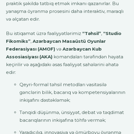
praktik şəkildə tətbiq etmək imkanı qazanırlar. Bu
yanaşma öyrənmə prosesini daha interaktiv, maraqlı
və əlçatan edir.
Bu istiqamət üzrə fəaliyyətlərimiz
“Təhsil”
,
“Studio
Fikomiks”
,
Azərbaycan Masaüstü Oyunlar
Federasiyası (AMOF)
və
Azərbaycan Kub
Assosiasiyası (AKA)
komandaları tərəfindən həyata
keçirilir və aşağıdakı əsas fəaliyyət sahələrini əhatə
edir:
Qeyri-formal təhsil metodları vasitəsilə
gənclərin bilik, bacarıq və kompetensiyalarının
inkişafını dəstəkləmək;
Tənqidi düşünmə, ünsiyyət, debat və təqdimat
bacarıqlarının inkişafına töhfə vermək;
Yaradıcılıq, innovasiya və ömürboyu öyrənmə