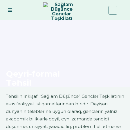
Qeyri-formal
Təhsil
Təhsilin inkişafı “Sağlam Düşüncə” Gənclər Təşkilatının
əsas fəaliyyət istiqamətlərindən biridir. Dəyişən
dünyanın tələblərinə uyğun olaraq, gənclərin yalnız
akademik biliklərlə deyil, eyni zamanda tənqidi
düşünmə, ünsiyyət, yaradıcılıq, problem həll etmə və