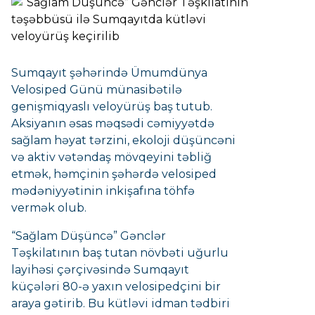
Sumqayıt şəhərində Ümumdünya
Velosiped Günü münasibətilə
genişmiqyaslı veloyürüş baş tutub.
Aksiyanın əsas məqsədi cəmiyyətdə
sağlam həyat tərzini, ekoloji düşüncəni
və aktiv vətəndaş mövqeyini təbliğ
etmək, həmçinin şəhərdə velosiped
mədəniyyətinin inkişafına töhfə
vermək olub.
“Sağlam Düşüncə” Gənclər
Təşkilatının baş tutan növbəti uğurlu
layihəsi çərçivəsində Sumqayıt
küçələri 80-ə yaxın velosipedçini bir
araya gətirib. Bu kütləvi idman tədbiri