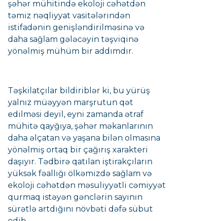
şəhər mühitində ekoloji cəhətdən
təmiz nəqliyyat vasitələrindən
istifadənin genişləndirilməsinə və
daha sağlam gələcəyin təşviqinə
yönəlmiş mühüm bir addımdır.
Təşkilatçılar bildiriblər ki, bu yürüş
yalnız müəyyən marşrutun qət
edilməsi deyil, eyni zamanda ətraf
mühitə qayğıya, şəhər məkanlarının
daha əlçatan və yaşana bilən olmasına
yönəlmiş ortaq bir çağırış xarakteri
daşıyır. Tədbirə qatılan iştirakçıların
yüksək fəallığı ölkəmizdə sağlam və
ekoloji cəhətdən məsuliyyətli cəmiyyət
qurmaq istəyən gənclərin sayının
sürətlə artdığını növbəti dəfə sübut
edib.