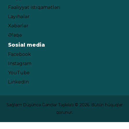
Fəaliyyət istiqamətləri
Layihələr
Xəbərlər
Əlaqə
Sosial media
Facebook
Instagram
YouTube
LinkedIn
Sağlam Düşüncə Gənclər Təşkilatı © 2026. Bütün hüquqlar
qorunur.