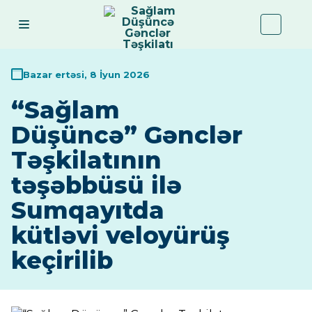
Bazar ertəsi, 8 İyun 2026
“Sağlam
Düşüncə” Gənclər
Təşkilatının
təşəbbüsü ilə
Sumqayıtda
kütləvi veloyürüş
keçirilib