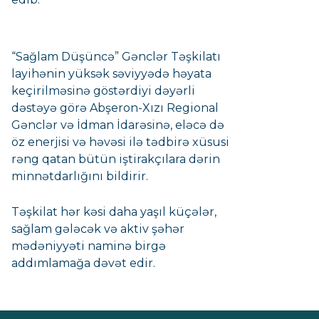
“Sağlam Düşüncə” Gənclər Təşkilatı
layihənin yüksək səviyyədə həyata
keçirilməsinə göstərdiyi dəyərli
dəstəyə görə Abşeron-Xızı Regional
Gənclər və İdman İdarəsinə, eləcə də
öz enerjisi və həvəsi ilə tədbirə xüsusi
rəng qatan bütün iştirakçılara dərin
minnətdarlığını bildirir.
Təşkilat hər kəsi daha yaşıl küçələr,
sağlam gələcək və aktiv şəhər
mədəniyyəti naminə birgə
addımlamağa dəvət edir.