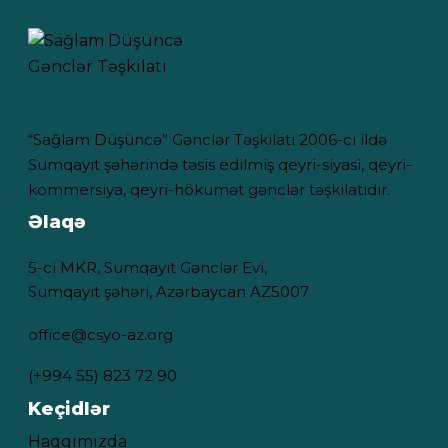
“Sağlam Düşüncə” Gənclər Təşkilatı 2006-cı ildə
Sumqayıt şəhərində təsis edilmiş qeyri-siyasi, qeyri-
kommersiya, qeyri-hökumət gənclər təşkilatıdır.
Əlaqə
5-ci MKR, Sumqayıt Gənclər Evi,
Sumqayıt şəhəri, Azərbaycan AZ5007
office@csyo-az.org
(+994 55) 823 72 90
Keçidlər
Haqqımızda