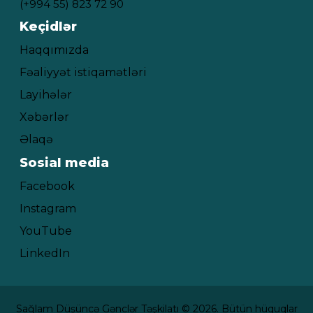
(+994 55) 823 72 90
Keçidlər
Haqqımızda
Fəaliyyət istiqamətləri
Layihələr
Xəbərlər
Əlaqə
Sosial media
Facebook
Instagram
YouTube
LinkedIn
Sağlam Düşüncə Gənclər Təşkilatı © 2026. Bütün hüquqlar