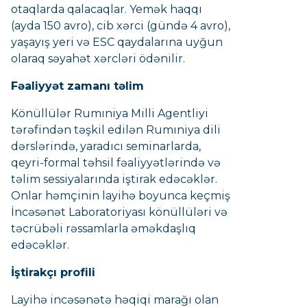
otaqlarda qalacaqlar. Yemək haqqı
(ayda 150 avro), cib xərci (gündə 4 avro),
yaşayış yeri və ESC qaydalarına uyğun
olaraq səyahət xərcləri ödənilir.
Fəaliyyət zamanı təlim
Könüllülər Rumıniya Milli Agentliyi
tərəfindən təşkil edilən Rumıniya dili
dərslərində, yaradıcı seminarlarda,
qeyri-formal təhsil fəaliyyətlərində və
təlim sessiyalarında iştirak edəcəklər.
Onlar həmçinin layihə boyunca keçmiş
İncəsənət Laboratoriyası könüllüləri və
təcrübəli rəssamlarla əməkdaşlıq
edəcəklər.
İştirakçı profili
Layihə incəsənətə həqiqi marağı olan