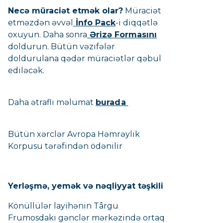
Necə müraciət etmək olar?
Müraciət
etməzdən əvvəl
İnfo Pack
-i diqqətlə
oxuyun. Daha sonra
Ərizə Formasını
doldurun. Bütün vəzifələr
doldurulana qədər müraciətlər qəbul
ediləcək.
Daha ətraflı məlumat
burada
Bütün xərclər Avropa Həmrəylik
Korpusu tərəfindən ödənilir
Yerləşmə, yemək və nəqliyyat təşkili
Könüllülər layihənin Târgu
Frumosdakı gənclər mərkəzində ortaq