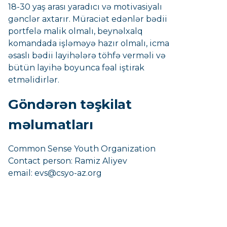
18-30 yaş arası yaradıcı və motivasiyalı
gənclər axtarır. Müraciət edənlər bədii
portfelə malik olmalı, beynəlxalq
komandada işləməyə hazır olmalı, icma
əsaslı bədii layihələrə töhfə verməli və
bütün layihə boyunca fəal iştirak
etməlidirlər.
Göndərən təşkilat
məlumatları
Common Sense Youth Organization
Contact person: Ramiz Aliyev
email: evs@csyo-az.org