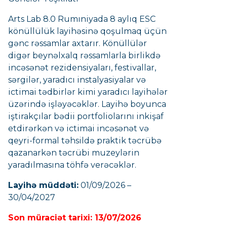
Arts Lab 8.0 Rumıniyada 8 aylıq ESC
könüllülük layihəsinə qoşulmaq üçün
gənc rəssamlar axtarır. Könüllülər
digər beynəlxalq rəssamlarla birlikdə
incəsənət rezidensiyaları, festivallar,
sərgilər, yaradıcı instalyasiyalar və
ictimai tədbirlər kimi yaradıcı layihələr
üzərində işləyəcəklər. Layihə boyunca
iştirakçılar bədii portfoliolarını inkişaf
etdirərkən və ictimai
incəsənət
və
qeyri-formal təhsildə praktik təcrübə
qazanarkən təcrübi muzeylərin
yaradılmasına töhfə verəcəklər.
Layihə müddəti:
01/09/2026 –
30/04/2027
Son müraciət tarixi: 13/07/2026