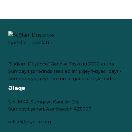
“Sağlam Düşüncə” Gənclər Təşkilatı 2006-cı ildə
Sumqayıt şəhərində təsis edilmiş qeyri-siyasi, qeyri-
kommersiya, qeyri-hökumət gənclər təşkilatıdır.
Əlaqə
5-ci MKR, Sumqayıt Gənclər Evi,
Sumqayıt şəhəri, Azərbaycan AZ5007
office@csyo-az.org