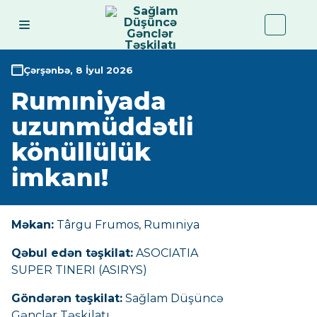
Çərşənbə, 8 İyul 2026
Rumıniyada
uzunmüddətli
könüllülük
imkanı!
Məkan:
Târgu Frumos, Rumıniya
Qəbul edən təşkilat:
ASOCIATIA
SUPER TINERI (ASIRYS)
Göndərən təşkilat:
Sağlam Düşüncə
Gənclər Təşkilatı