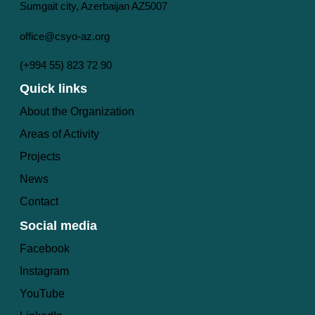
Sumgait city, Azerbaijan AZ5007
office@csyo-az.org
(+994 55) 823 72 90
Quick links
About the Organization
Areas of Activity
Projects
News
Contact
Social media
Facebook
Instagram
YouTube